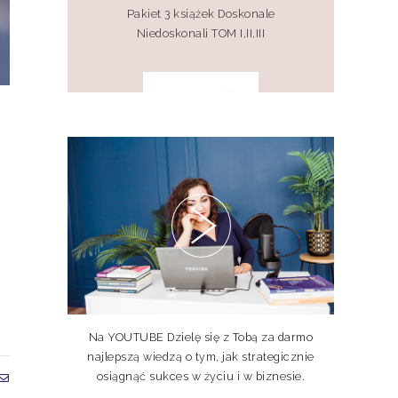
Pakiet 3 książek Doskonale
Niedoskonali TOM I,II,III
Pakiet 2 książek Doskonale
Niedoskonali TOM I, II
Na YOUTUBE Dzielę się z Tobą za darmo
najlepszą wiedzą o tym, jak strategicznie
osiągnąć sukces w życiu i w biznesie.