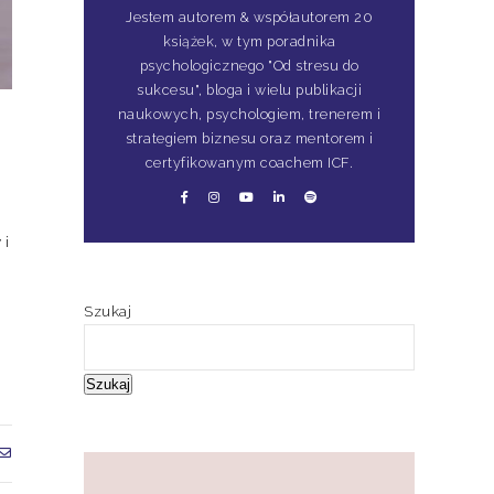
Jestem autorem & współautorem 20
książek, w tym poradnika
psychologicznego "Od stresu do
sukcesu", bloga i wielu publikacji
naukowych, psychologiem, trenerem i
strategiem biznesu oraz mentorem i
certyfikowanym coachem ICF.
 i
Szukaj
Szukaj