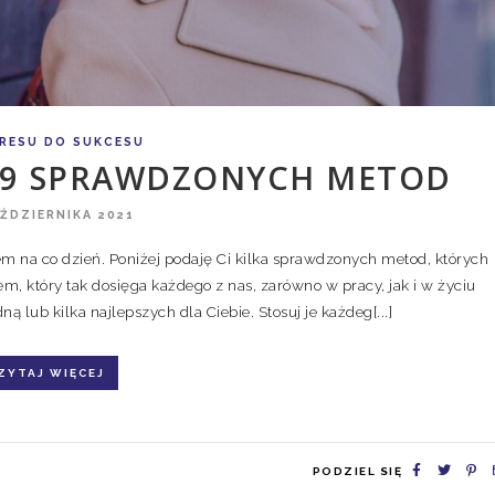
RESU DO SUKCESU
– 9 SPRAWDZONYCH METOD
AŹDZIERNIKA 2021
esem na co dzień. Poniżej podaję Ci kilka sprawdzonych metod, których
em, który tak dosięga każdego z nas, zarówno w pracy, jak i w życiu
 lub kilka najlepszych dla Ciebie. Stosuj je każdeg[...]
ZYTAJ WIĘCEJ
PODZIEL SIĘ