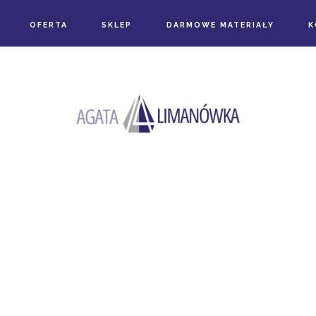
OFERTA
SKLEP
DARMOWE MATERIAŁY
K
the category
OD STRESU DO SUKCESU