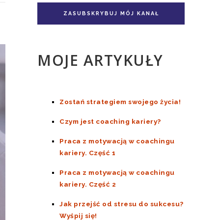
Pakiet książka + e-book
Doskonale Niedoskonali TOM II
ZASUBSKRYBUJ MÓJ KANAŁ
MOJE ARTYKUŁY
Zostań strategiem swojego życia!
Czym jest coaching kariery?
Praca z motywacją w coachingu
kariery. Część 1
Praca z motywacją w coachingu
kariery. Część 2
Jak przejść od stresu do sukcesu?
Wyśpij się!