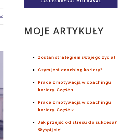
Doskonale Niedoskonali TOM II
ZASUBSKRYBUJ MÓJ KANAŁ
MOJE ARTYKUŁY
Zostań strategiem swojego życia!
Czym jest coaching kariery?
Praca z motywacją w coachingu
kariery. Część 1
Praca z motywacją w coachingu
kariery. Część 2
Jak przejść od stresu do sukcesu?
Wyśpij się!