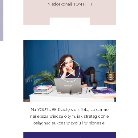
Niedoskonali TOM I,II,III
Pakiet 2 książek Doskonale
Niedoskonali TOM I, II
Na YOUTUBE Dzielę się z Tobą za darmo
najlepszą wiedzą o tym, jak strategicznie
osiągnąć sukces w życiu i w biznesie.
Pakiet książka + e-book