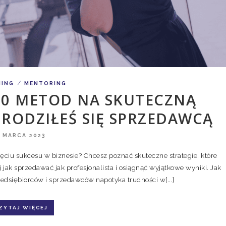
/
HING
MENTORING
10 METOD NA SKUTECZNĄ
 URODZIŁEŚ SIĘ SPRZEDAWCĄ
1 MARCA 2023
ęciu sukcesu w biznesie? Chcesz poznać skuteczne strategie, które
 jak sprzedawać jak profesjonalista i osiągnąć wyjątkowe wyniki. Jak
edsiębiorców i sprzedawców napotyka trudności w[...]
ZYTAJ WIĘCEJ