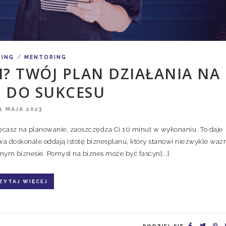
/
HING
MENTORING
N? TWÓJ PLAN DZIAŁANIA NA
 DO SUKCESU
1 MAJA 2023
ięcasz na planowanie, zaoszczędza Ci 10 minut w wykonaniu. To daje
wa doskonale oddają istotę biznesplanu, który stanowi niezwykle waż
nym biznesie. Pomysł na biznes może być fascyn[...]
ZYTAJ WIĘCEJ