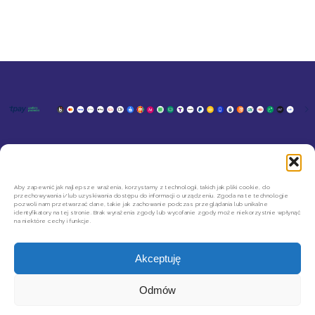
KONTAKT
MOJE KONTO
SZYBKIE ZWROTY INPOST
Aby zapewnić jak najlepsze wrażenia, korzystamy z technologii, takich jak pliki cookie, do
REGULAMIN SKLEPU
przechowywania i/lub uzyskiwania dostępu do informacji o urządzeniu. Zgoda na te technologie
POLITYKA PRYWATNOŚCI
pozwoli nam przetwarzać dane, takie jak zachowanie podczas przeglądania lub unikalne
REGULAMIN NEWSLETTERA
identyfikatory na tej stronie. Brak wyrażenia zgody lub wycofanie zgody może niekorzystnie wpłynąć
na niektóre cechy i funkcje.
Akceptuję
Odmów
Copyright © 2026 Agata Limanówka. All Rights Reserved.