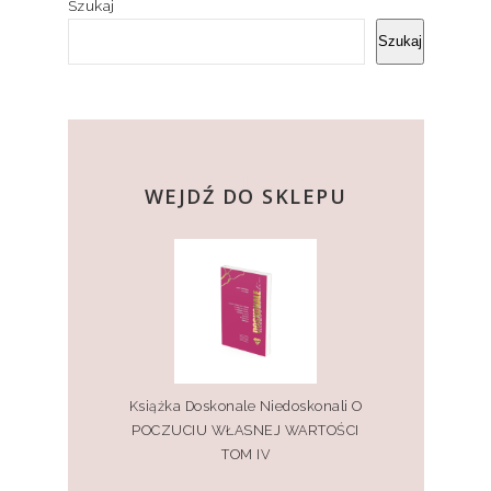
Szukaj
Szukaj
kup teraz
WEJDŹ DO SKLEPU
Książka Doskonale Niedoskonali O
POCZUCIU WŁASNEJ WARTOŚCI
TOM IV