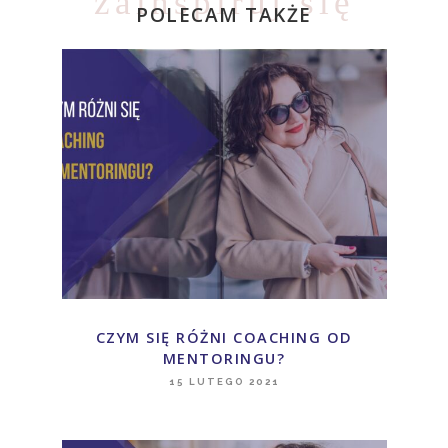
zainspiruj się
POLECAM TAKŻE
CZYM SIĘ RÓŻNI COACHING OD
MENTORINGU?
15 LUTEGO 2021