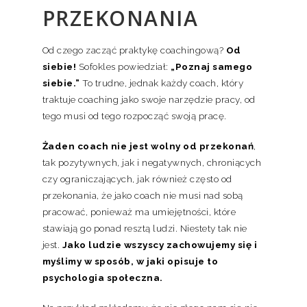
PRZEKONANIA
Od czego zacząć praktykę coachingową?
Od
siebie!
Sofokles powiedział:
„Poznaj samego
siebie.”
To trudne, jednak każdy coach, który
traktuje coaching jako swoje narzędzie pracy, od
tego musi od tego rozpocząć swoją pracę.
Żaden coach nie jest wolny od przekonań
,
tak pozytywnych, jak i negatywnych, chroniących
czy ograniczających, jak również często od
przekonania, że jako coach nie musi nad sobą
pracować, ponieważ ma umiejętności, które
stawiają go ponad resztą ludzi. Niestety tak nie
jest.
Jako ludzie wszyscy zachowujemy się i
myślimy w sposób, w jaki opisuje to
psychologia społeczna.