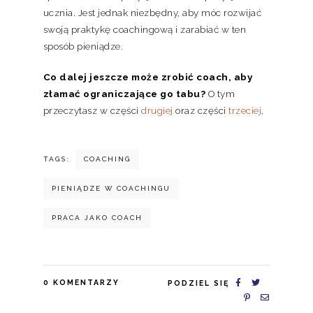
ucznia. Jest jednak niezbędny, aby móc rozwijać
swoją praktykę coachingową i zarabiać w ten
sposób pieniądze.
Co dalej jeszcze może zrobić coach, aby
złamać ograniczające go tabu?
O tym
przeczytasz w części
drugiej
oraz części
trzeciej
,
TAGS:
COACHING
PIENIĄDZE W COACHINGU
PRACA JAKO COACH
0
KOMENTARZY
PODZIEL SIĘ