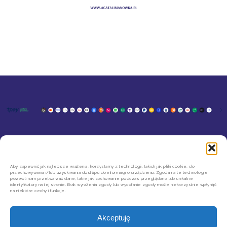
KONTAKT
MOJE KONTO
SZYBKIE ZWROTY INPOST
Aby zapewnić jak najlepsze wrażenia, korzystamy z technologii, takich jak pliki cookie, do
REGULAMIN SKLEPU
przechowywania i/lub uzyskiwania dostępu do informacji o urządzeniu. Zgoda na te technologie
POLITYKA PRYWATNOŚCI
pozwoli nam przetwarzać dane, takie jak zachowanie podczas przeglądania lub unikalne
REGULAMIN NEWSLETTERA
identyfikatory na tej stronie. Brak wyrażenia zgody lub wycofanie zgody może niekorzystnie wpłynąć
na niektóre cechy i funkcje.
Akceptuję