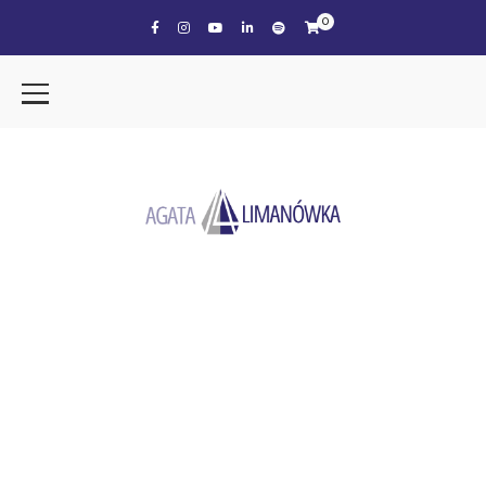
0
the tag
COACHING