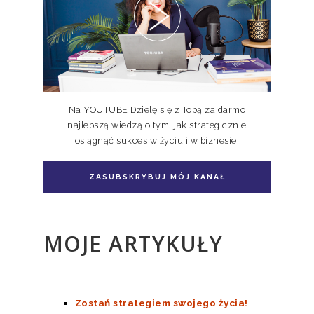
Niedoskonali TOM I, II
Na YOUTUBE Dzielę się z Tobą za darmo
najlepszą wiedzą o tym, jak strategicznie
osiągnąć sukces w życiu i w biznesie.
Pakiet książka + e-book Doskonale
Niedoskonali TOM II
ZASUBSKRYBUJ MÓJ KANAŁ
MOJE ARTYKUŁY
Zostań strategiem swojego życia!