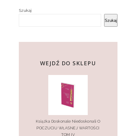
Szukaj
Szukaj
kup teraz
WEJDŹ DO SKLEPU
Książka Doskonale Niedoskonali O
POCZUCIU WŁASNEJ WARTOŚCI
TOM IV