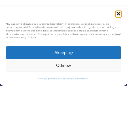
Aby zapewnić jak najlepsze wrażenia, korzystamy z technologii, takich jak pliki cookie, do
przechowywania i/lub uzyskiwania dostępu do informacji o urządzeniu. Zgoda na te technologie
pozwoli nam przetwarzać dane, takie jak zachowanie podczas przeglądania lub unikalne
identyfikatory na tej stronie. Brak wyrażenia zgody lub wycofanie zgody może niekorzystnie wpłynąć
na niektóre cechy i funkcje.
Akceptuję
Odmów
KONTAKT
MOJE KONTO
Polityka plików cookies
Polityka prywatności
SZYBKIE ZWROTY INPOST
REGULAMIN SKLEPU
POLITYKA PRYWATNOŚCI
REGULAMIN NEWSLETTERA