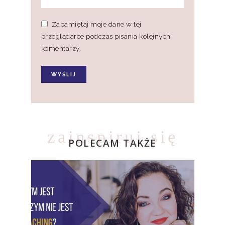
Zapamiętaj moje dane w tej
przeglądarce podczas pisania kolejnych
komentarzy.
zainspiruj się
POLECAM TAKŻE