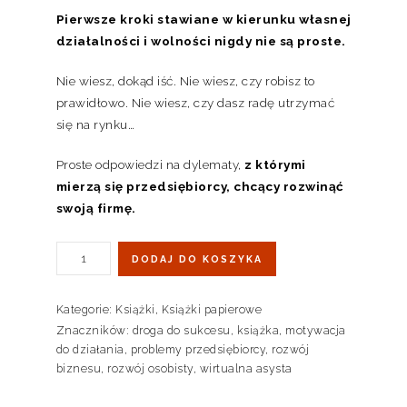
Pierwsze kroki stawiane w kierunku własnej
działalności i wolności nigdy nie są proste.
Nie wiesz, dokąd iść. Nie wiesz, czy robisz to
prawidłowo. Nie wiesz, czy dasz radę utrzymać
się na rynku…
Proste odpowiedzi na dylematy,
z którymi
mierzą się przedsiębiorcy, chcący rozwinąć
swoją firmę.
DODAJ DO KOSZYKA
Kategorie:
Książki
,
Książki papierowe
Znaczników:
droga do sukcesu
,
książka
,
motywacja
do działania
,
problemy przedsiębiorcy
,
rozwój
biznesu
,
rozwój osobisty
,
wirtualna asysta