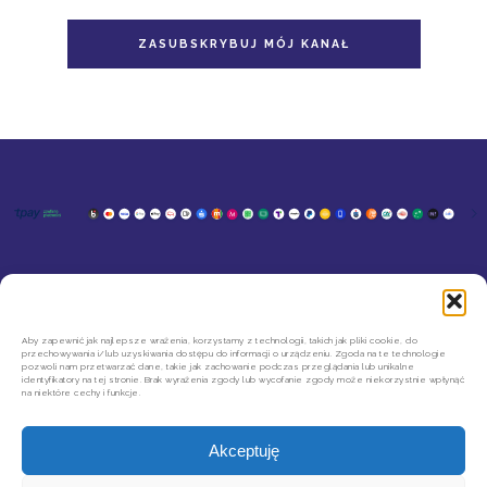
ZASUBSKRYBUJ MÓJ KANAŁ
KONTAKT
MOJE KONTO
SZYBKIE ZWROTY INPOST
REGULAMIN SKLEPU
Aby zapewnić jak najlepsze wrażenia, korzystamy z technologii, takich jak pliki cookie, do
przechowywania i/lub uzyskiwania dostępu do informacji o urządzeniu. Zgoda na te technologie
POLITYKA PRYWATNOŚCI
pozwoli nam przetwarzać dane, takie jak zachowanie podczas przeglądania lub unikalne
REGULAMIN NEWSLETTERA
identyfikatory na tej stronie. Brak wyrażenia zgody lub wycofanie zgody może niekorzystnie wpłynąć
na niektóre cechy i funkcje.
Akceptuję