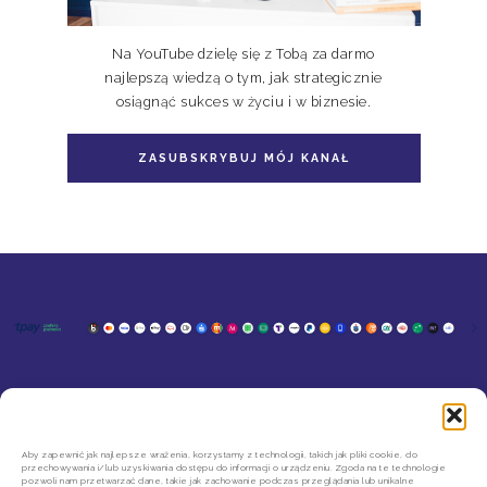
Na YouTube dzielę się z Tobą za darmo
najlepszą wiedzą o tym, jak strategicznie
osiągnąć sukces w życiu i w biznesie.
ZASUBSKRYBUJ MÓJ KANAŁ
KONTAKT
MOJE KONTO
SZYBKIE ZWROTY INPOST
REGULAMIN SKLEPU
Aby zapewnić jak najlepsze wrażenia, korzystamy z technologii, takich jak pliki cookie, do
przechowywania i/lub uzyskiwania dostępu do informacji o urządzeniu. Zgoda na te technologie
POLITYKA PRYWATNOŚCI
pozwoli nam przetwarzać dane, takie jak zachowanie podczas przeglądania lub unikalne
REGULAMIN NEWSLETTERA