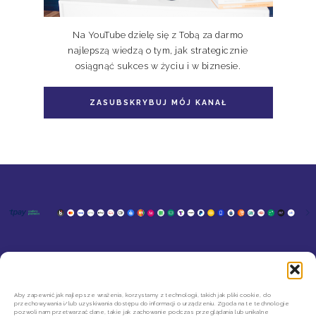
Na YouTube dzielę się z Tobą za darmo
najlepszą wiedzą o tym, jak strategicznie
osiągnąć sukces w życiu i w biznesie.
ZASUBSKRYBUJ MÓJ KANAŁ
KONTAKT
MOJE KONTO
SZYBKIE ZWROTY INPOST
REGULAMIN SKLEPU
Aby zapewnić jak najlepsze wrażenia, korzystamy z technologii, takich jak pliki cookie, do
przechowywania i/lub uzyskiwania dostępu do informacji o urządzeniu. Zgoda na te technologie
POLITYKA PRYWATNOŚCI
pozwoli nam przetwarzać dane, takie jak zachowanie podczas przeglądania lub unikalne
REGULAMIN NEWSLETTERA