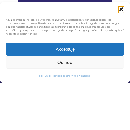
ZASUBSKRYBUJ MÓJ KANAŁ
Aby zapewnić jak najlepsze wrażenia, korzystamy z technologii, takich jak pliki cookie, do
przechowywania i/lub uzyskiwania dostępu do informacji o urządzeniu. Zgoda na te technologie
pozwoli nam przetwarzać dane, takie jak zachowanie podczas przeglądania lub unikalne
identyfikatory na tej stronie. Brak wyrażenia zgody lub wycofanie zgody może niekorzystnie wpłynąć
na niektóre cechy i funkcje.
Akceptuję
Odmów
KONTAKT
MOJE KONTO
Polityka plików cookies
Polityka prywatności
SZYBKIE ZWROTY INPOST
REGULAMIN SKLEPU
POLITYKA PRYWATNOŚCI
REGULAMIN NEWSLETTERA
Copyright © 2026 Agata Limanówka. All Rights Reserved.