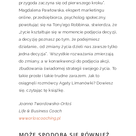
przygoda zaczyna się od pierwszego kroku”.
Magdalena Pawłowska, ekspert marketingu
online, przedsiębiorca, psycholog społeczny,
powołując się na Tony’ego Robbinsa, stwierdza, że
„życie kształtuje się w momencie podjęcia decyzji,
a decyzję poznasz po tym, że podejmiesz
działanie… od zmiany życia dzieli nas zawsze tylko
jedna decyzja”. Wszystkie rozważania zmierzają
do zmiany, a w konsekwencji do podjęcia akcji,
zbudowania świadomej strategii swojego życia. To
takie proste i takie trudne zarazem. Jak to
osiągnęli rozmówcy Agaty Limanówki? Dowiesz
się, czytając tę książkę.
Joanna Twardowska-Orłoś
Life & Business Coach
www.orloscoaching.pl
MOŻE SPODOBA SIĘ RÓWNIEŻ…