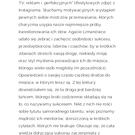
TV, reklam i perfekcyjnych” lifestylowych zdjęć z
Instagrama. Słuchamy motywacyjnych wystąpień
pewnych siebie mistrzów przemawiania, których
charyzma usypia nasze najmniejsze próby
kwestionowania ich słów. Agacie Limanówce
udało się zebrać i zachęcić osobistości sukcesu,
przedsiębiorców, liderów i coachów, by w krótkich
zdaniach streścili swoją drogę, niekiedy misję
oraz styl myślenia prowadzące ich do miejsca,
którego wiele osób mogłoby im pozazdrościć.
Opowiedzieli o swojej często ciężkiej drodze do
miejsca, w którym teraz są. Z tej lektury
dowiedziałem się, że ta droga jest bardziej
tańcem, którego kroki codziennie składają się na
to, co nazywamy sukcesem. Nikt z nich nie rości
sobie tytułu samorodnego talentu, więc poznamy
mądrość ich mentorów, streszczoną w krótkich
cytatach, których nie brakuje. Okazuje się, że cała
wiedza dotycząca sukcesu zaczerpnięta z