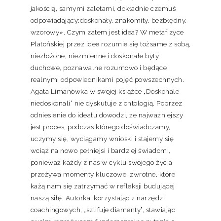
jakością, samymi zaletami, dokładnie czemuś
odpowiadający;doskonały, znakomity, bezbłędny,
wzorowy». Czym zatem jest idea? W metafizyce
Platońskiej przez idee rozumie się tożsame z sobą,
niezłożone, niezmienne i doskonałe byty
duchowe, poznawalne rozumowo i będące
realnymi odpowiednikami pojęć powszechnych.
Agata Limanówka w swojej książce „Doskonale
niedoskonali” nie dyskutuje z ontologią. Poprzez
odniesienie do ideału dowodzi, że najważniejszy
jest proces, podczas którego doświadczamy,
uczymy się, wyciągamy wnioski i stajemy się
wciąż na nowo pełniejsi i bardziej świadomi,
ponieważ każdy z nas w cyklu swojego życia
przeżywa momenty kluczowe, zwrotne, które
każą nam się zatrzymać w refleksji budującej
naszą siłę. Autorka, korzystając z narzędzi
coachingowych, „szlifuje diamenty”, stawiając