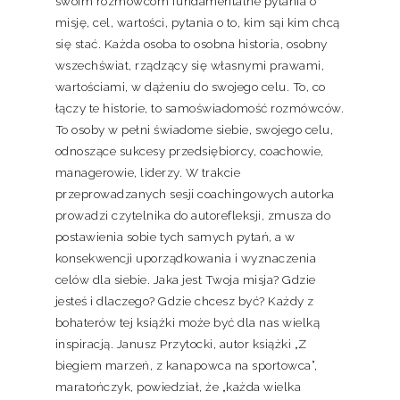
swoim rozmówcom fundamentalne pytania o
misję, cel, wartości, pytania o to, kim sąi kim chcą
się stać. Każda osoba to osobna historia, osobny
wszechświat, rządzący się własnymi prawami,
wartościami, w dążeniu do swojego celu. To, co
łączy te historie, to samoświadomość rozmówców.
To osoby w pełni świadome siebie, swojego celu,
odnoszące sukcesy przedsiębiorcy, coachowie,
managerowie, liderzy. W trakcie
przeprowadzanych sesji coachingowych autorka
prowadzi czytelnika do autorefleksji, zmusza do
postawienia sobie tych samych pytań, a w
konsekwencji uporządkowania i wyznaczenia
celów dla siebie. Jaka jest Twoja misja? Gdzie
jesteś i dlaczego? Gdzie chcesz być? Każdy z
bohaterów tej książki może być dla nas wielką
inspiracją. Janusz Przytocki, autor książki „Z
biegiem marzeń, z kanapowca na sportowca”,
maratończyk, powiedział, że „każda wielka