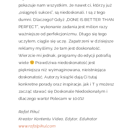
pokazuje nam wszystkim, że nawet ci, którzy już
„osiągnęli sukces”, są niedoskonali. I są z tego
dumni. Dlaczego? Gdyż „DONE IS BETTER THAN
PERFECT”, wykonanie zadania jest milion razy
ważniejsze od perfekcjonizmu. Długo się tego
uczyłem, ciągle się uczę. Zapatrzeni w dzisiejsze
reklamy myślimy, że tam jest doskonałość.
Wierzcie mi jednak, programy do edycji potrafią
wiele
Prawdziwa niedoskonałość jest
piękniejsza niż wyimaginowana, nieistniejąca
doskonałość. Autorzy książki dają Ci tutaj
konkretne porady oraz inspiracje, jak i T y możesz
zacząć stawać się Doskonale Niedoskonałym i
dlaczego warto! Polecam w 100%!
Rafał Pikul
Kreator Kontentu Video, Edytor, Edukator
www.rafalpikul.com