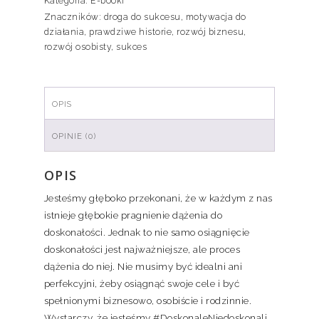
Kategoria:
E-booki
Znaczników:
droga do sukcesu
,
motywacja do
działania
,
prawdziwe historie
,
rozwój biznesu
,
rozwój osobisty
,
sukces
OPIS
OPINIE (0)
OPIS
Jesteśmy głęboko przekonani, że w każdym z nas
istnieje głębokie pragnienie dążenia do
doskonałości. Jednak to nie samo osiągnięcie
doskonałości jest najważniejsze, ale proces
dążenia do niej. Nie musimy być idealni ani
perfekcyjni, żeby osiągnąć swoje cele i być
spełnionymi biznesowo, osobiście i rodzinnie.
Wystarczy, że jesteśmy #DoskonaleNiedoskonali