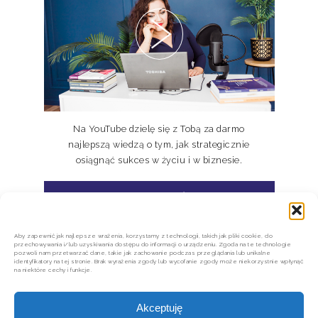
NIEDOSKONALI TOM I, II, III
Na YouTube dzielę się z Tobą za darmo
najlepszą wiedzą o tym, jak strategicznie
osiągnąć sukces w życiu i w biznesie.
ZASUBSKRYBUJ MÓJ KANAŁ
Aby zapewnić jak najlepsze wrażenia, korzystamy z technologii, takich jak pliki cookie, do
przechowywania i/lub uzyskiwania dostępu do informacji o urządzeniu. Zgoda na te technologie
pozwoli nam przetwarzać dane, takie jak zachowanie podczas przeglądania lub unikalne
identyfikatory na tej stronie. Brak wyrażenia zgody lub wycofanie zgody może niekorzystnie wpłynąć
na niektóre cechy i funkcje.
Akceptuję