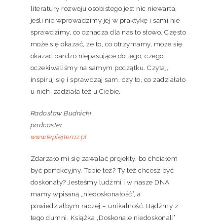
literatury rozwoju osobistego jest nic niewarta,
jeśli nie wprowadzimy jej w praktykę i sami nie
sprawdzimy, co oznacza dla nas to słowo. Często
może się okazać, że to, co otrzymamy, może się
okazać bardzo niepasujące do tego, czego
oczekiwaliśmy na samym początku. Czytaj,
inspiruj się i sprawdzaj sam, czy to, co zadziałało
u nich, zadziała też u Ciebie.
Radosław Budnicki
podcaster
www.lepiejteraz.pl
Zdarzało mi się zawalać projekty, bo chciałem
być perfekcyjny. Tobie też? Ty też chcesz być
doskonały? Jesteśmy ludźmi i w nasze DNA
mamy wpisaną „niedoskonałość”, a
powiedziałbym raczej – unikalność. Bądźmy z
tego dumni. Książka „Doskonale niedoskonali”