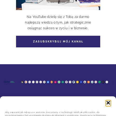
Na YouTube dzielę się z Tobą za darmo
najlepszą wiedzą o tym, jak strategicznie
osiągnąć sukces w życiu i w biznesie.
ZASUBSKRYBUJ MÓJ KANAŁ
KONTAKT
MOJE KONTO
SZYBKIE ZWROTY INPOST
REGULAMIN SKLEPU
Aby zapewnić jak najlepsze wrażenia, korzystamy z technologii, takich jak pliki cookie, do
przechowywania i/lub uzyskiwania dostępu do informacji o urządzeniu. Zgoda na te technologie
POLITYKA PRYWATNOŚCI