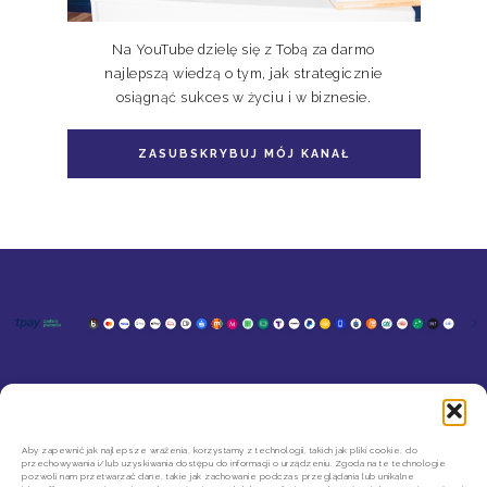
Na YouTube dzielę się z Tobą za darmo
najlepszą wiedzą o tym, jak strategicznie
osiągnąć sukces w życiu i w biznesie.
ZASUBSKRYBUJ MÓJ KANAŁ
KONTAKT
MOJE KONTO
SZYBKIE ZWROTY INPOST
REGULAMIN SKLEPU
Aby zapewnić jak najlepsze wrażenia, korzystamy z technologii, takich jak pliki cookie, do
przechowywania i/lub uzyskiwania dostępu do informacji o urządzeniu. Zgoda na te technologie
POLITYKA PRYWATNOŚCI
pozwoli nam przetwarzać dane, takie jak zachowanie podczas przeglądania lub unikalne
REGULAMIN NEWSLETTERA