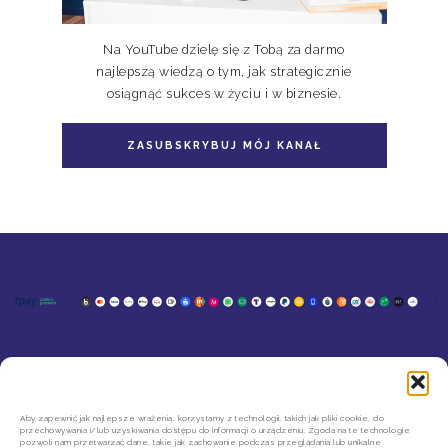
Na YouTube dzielę się z Tobą za darmo
najlepszą wiedzą o tym, jak strategicznie
osiągnąć sukces w życiu i w biznesie.
ZASUBSKRYBUJ MÓJ KANAŁ
KONTAKT
MOJE KONTO
SZYBKIE ZWROTY INPOST
REGULAMIN SKLEPU
Aby zapewnić jak najlepsze wrażenia, korzystamy z technologii, takich jak pliki cookie, do
przechowywania i/lub uzyskiwania dostępu do informacji o urządzeniu. Zgoda na te technologie
POLITYKA PRYWATNOŚCI
pozwoli nam przetwarzać dane, takie jak zachowanie podczas przeglądania lub unikalne
REGULAMIN NEWSLETTERA