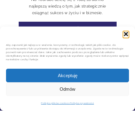
najlepszą wiedzą o tym, jak strategicznie
osiągnąć sukces w życiu i w biznesie.
ZASUBSKRYBUJ MÓJ KANAŁ
Aby zapewnić jak najlepsze wrażenia, korzystamy z technologii, takich jak pliki cookie, do
przechowywania i/lub uzyskiwania dostępu do informacji o urządzeniu. Zgoda na te technologie
pozwoli nam przetwarzać dane, takie jak zachowanie podczas przeglądania lub unikalne
identyfikatory na tej stronie. Brak wyrażenia zgody lub wycofanie zgody może niekorzystnie wpłynąć
na niektóre cechy i funkcje.
Akceptuję
Odmów
KONTAKT
MOJE KONTO
Polityka plików cookies
Polityka prywatności
SZYBKIE ZWROTY INPOST
REGULAMIN SKLEPU
POLITYKA PRYWATNOŚCI
REGULAMIN NEWSLETTERA