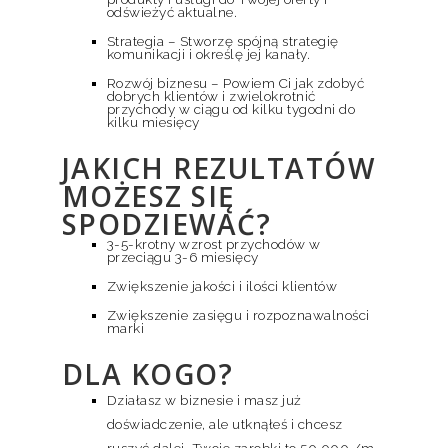
odświeżyć aktualne.
Strategia – Stworzę spójną strategię
komunikacji i określę jej kanały.
Rozwój biznesu – Powiem Ci jak zdobyć
dobrych klientów i zwielokrotnić
przychody w ciągu od kilku tygodni do
kilku miesięcy
JAKICH REZULTATÓW
MOŻESZ SIĘ
SPODZIEWAĆ?
3-5-krotny wzrost przychodów w
przeciągu 3-6 miesięcy
Zwiększenie jakości i ilości klientów
Zwiększenie zasięgu i rozpoznawalności
marki
DLA KOGO?
Działasz w biznesie i masz już
doświadczenie, ale utknąłeś i chcesz
ruszyć dalej. Twoje zarobki to 50.000./m-