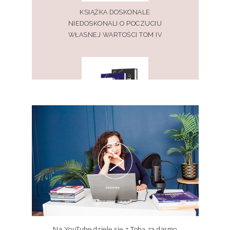
KSIĄŻKA DOSKONALE
NIEDOSKONALI O POCZUCIU
WŁASNEJ WARTOŚCI TOM IV
PAKIET KSIĄŻEK DOSKONALE
NIEDOSKONALI TOM I, II, III
Na YouTube dzielę się z Tobą za darmo