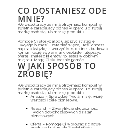
CO DOSTANIESZ ODE
MNIE?
We współpracy ze mną otrzymasz kompletny
świetnie zarabiający biznes w oparciu o Twoją
markę osobistą lub markę produktu.
Pomogę Ci ułożyć albo ulepszyć strategię
Twojego biznesu i zarabiać więcej. Jeśli chcesz
napisać książkę, stworzyć kurs online, zbudować
komunikację swojej marki osobistej, ulepszyć
ofertę, znaleźć klientów, to jesteś w dobrym
miejscu. Mogę Ci skutecznie pomóc.
W JAKI SPOSÓB TO
ZROBIĘ?
We współpracy ze mną otrzymasz kompletny
świetnie zarabiający biznes w oparciu o Twoją
markę osobistą lub markę produktu.
Analiza – Sprawdzę Twoją misję, wizję,
wartości i cele biznesowe.
Research – Zweryfikuję skuteczność
Twoich dotychczasowych działań
biznesowych.
Oferta – Pomogę Ci wprowadzić nowe
produkty i usługi do Twojej oferty i