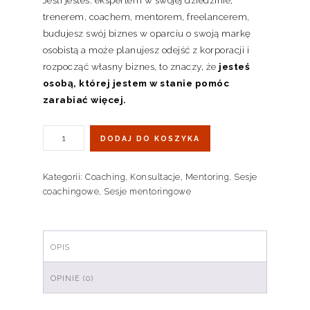
trenerem, coachem, mentorem, freelancerem,
budujesz swój biznes w oparciu o swoją markę
osobistą a może planujesz odejść z korporacji i
rozpocząć własny biznes, to znaczy, że
jesteś
osobą, której jestem w stanie pomóc
zarabiać więcej.
DODAJ DO KOSZYKA
Kategorii:
Coaching
,
Konsultacje
,
Mentoring
,
Sesje
coachingowe
,
Sesje mentoringowe
OPIS
OPINIE (0)