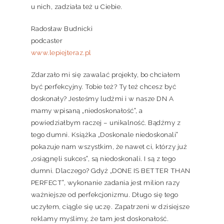
u nich, zadziała też u Ciebie.
Radosław Budnicki
podcaster
www.lepiejteraz.pl
Zdarzało mi się zawalać projekty, bo chciałem
być perfekcyjny. Tobie też? Ty też chcesz być
doskonały? Jesteśmy ludźmi i w nasze DN A
mamy wpisaną „niedoskonałość”, a
powiedziałbym raczej – unikalność. Bądźmy z
tego dumni. Książka „Doskonale niedoskonali”
pokazuje nam wszystkim, że nawet ci, którzy już
„osiągnęli sukces”, są niedoskonali. I są z tego
dumni. Dlaczego? Gdyż „DONE IS BETTER THAN
PERFECT”, wykonanie zadania jest milion razy
ważniejsze od perfekcjonizmu. Długo się tego
uczyłem, ciągle się uczę. Zapatrzeni w dzisiejsze
reklamy myślimy, że tam jest doskonałość.