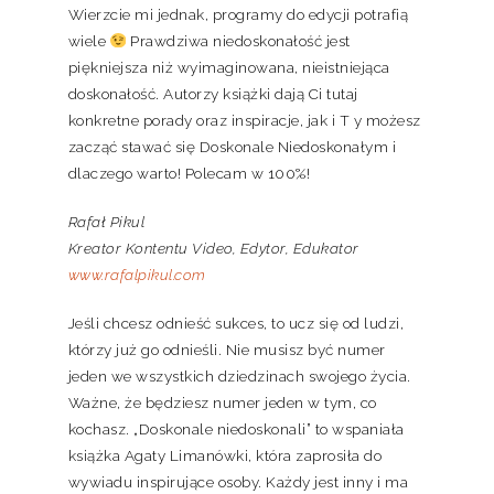
Wierzcie mi jednak, programy do edycji potrafią
wiele
Prawdziwa niedoskonałość jest
piękniejsza niż wyimaginowana, nieistniejąca
doskonałość. Autorzy książki dają Ci tutaj
konkretne porady oraz inspiracje, jak i T y możesz
zacząć stawać się Doskonale Niedoskonałym i
dlaczego warto! Polecam w 100%!
Rafał Pikul
Kreator Kontentu Video, Edytor, Edukator
www.rafalpikul.com
Jeśli chcesz odnieść sukces, to ucz się od ludzi,
którzy już go odnieśli. Nie musisz być numer
jeden we wszystkich dziedzinach swojego życia.
Ważne, że będziesz numer jeden w tym, co
kochasz. „Doskonale niedoskonali” to wspaniała
książka Agaty Limanówki, która zaprosiła do
wywiadu inspirujące osoby. Każdy jest inny i ma