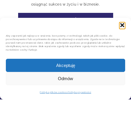
osiągnąć sukces w życiu i w biznesie.
ZASUBSKRYBUJ MÓJ KANAŁ
Aby zapewnić jak najlepsze wrażenia, korzystamy z technologii, takich jak pliki cookie, do
przechowywania i/lub uzyskiwania dostępu do informacji o urządzeniu. Zgoda na te technologie
pozwoli nam przetwarzać dane, takie jak zachowanie podczas przeglądania lub unikalne
identyfikatory na tej stronie. Brak wyrażenia zgody lub wycofanie zgody może niekorzystnie wpłynąć
na niektóre cechy i funkcje.
Akceptuję
Odmów
KONTAKT
MOJE KONTO
Polityka plików cookies
Polityka prywatności
SZYBKIE ZWROTY INPOST
REGULAMIN SKLEPU
POLITYKA PRYWATNOŚCI
REGULAMIN NEWSLETTERA