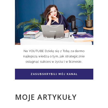
Pakiet 2 książek Doskonale
Niedoskonali TOM I, II
Na YOUTUBE Dzielę się z Tobą za darmo
najlepszą wiedzą o tym, jak strategicznie
osiągnąć sukces w życiu i w biznesie.
Pakiet książka + e-book Doskonale
Niedoskonali TOM II
ZASUBSKRYBUJ MÓJ KANAŁ
MOJE ARTYKUŁY