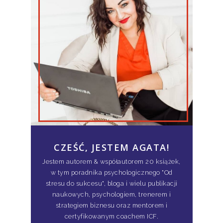
CZEŚĆ, JESTEM AGATA!
Jestem autorem & współautorem 20 książek,
w tym poradnika psychologicznego "Od
stresu do sukcesu", bloga i wielu publikacji
naukowych, psychologiem, trenerem i
strategiem biznesu oraz mentorem i
certyfikowanym coachem ICF.