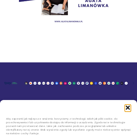
KONTAKT
MOJE KONTO
SZYBKIE ZWROTY INPOST
REGULAMIN SKLEPU
Aby zapewnić jak najlepsze wrażenia, korzystamy z technologii, takich jak pliki cookie, do
przechowywania i/lub uzyskiwania dostępu do informacji o urządzeniu. Zgoda na te technologie
POLITYKA PRYWATNOŚCI
pozwoli nam przetwarzać dane, takie jak zachowanie podczas przeglądania lub unikalne
REGULAMIN NEWSLETTERA
identyfikatory na tej stronie. Brak wyrażenia zgody lub wycofanie zgody może niekorzystnie wpłynąć
na niektóre cechy i funkcje.