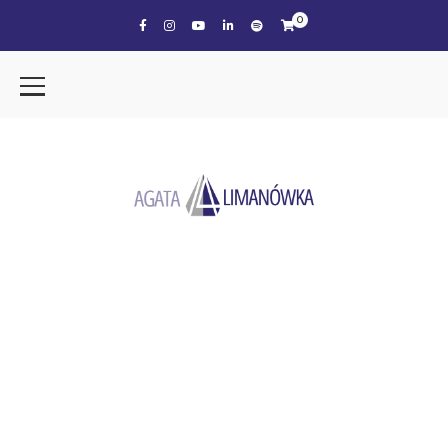
0
the tag
COACHING LIFE