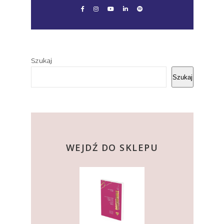
Szukaj
Szukaj
kup teraz
WEJDŹ DO SKLEPU