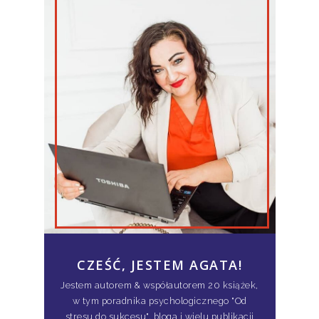
CZEŚĆ, JESTEM AGATA!
Jestem autorem & współautorem 20 książek,
w tym poradnika psychologicznego "Od
stresu do sukcesu", bloga i wielu publikacji