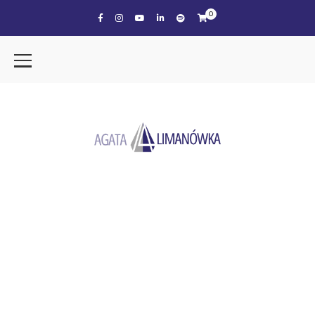
0
the tag
SEKS NA STRES