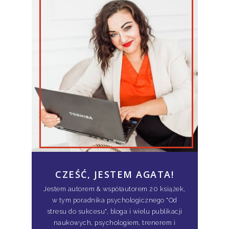
CZEŚĆ, JESTEM AGATA!
Jestem autorem & współautorem 20 książek,
w tym poradnika psychologicznego "Od
stresu do sukcesu", bloga i wielu publikacji
naukowych, psychologiem, trenerem i