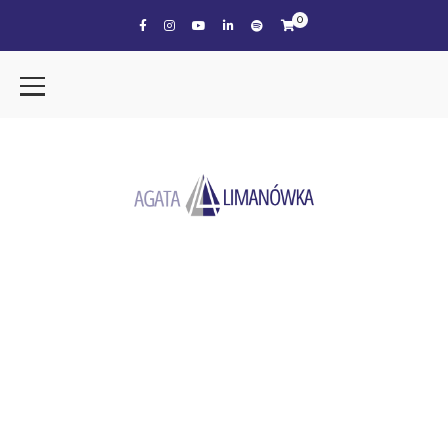
0
the tag
OSZCZĘDNOŚĆ CZASU