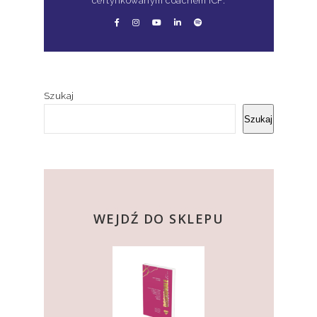
certyfikowanym coachem ICF.
Szukaj
Szukaj
kup teraz
WEJDŹ DO SKLEPU