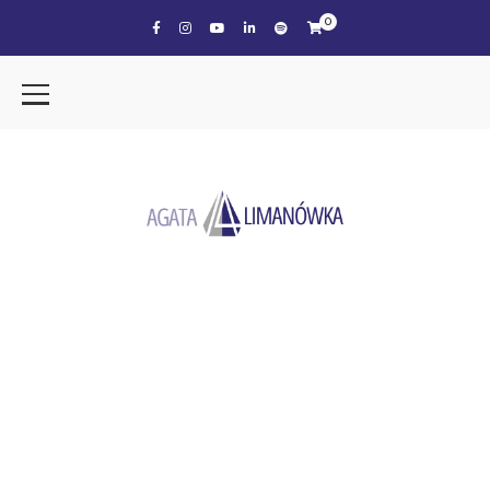
0
the tag
KRYZYS WIEKU ŚREDNIEGO