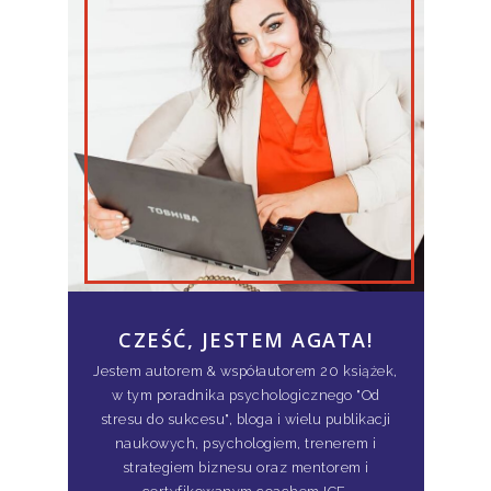
CZEŚĆ, JESTEM AGATA!
Jestem autorem & współautorem 20 książek,
w tym poradnika psychologicznego "Od
stresu do sukcesu", bloga i wielu publikacji
naukowych, psychologiem, trenerem i
strategiem biznesu oraz mentorem i