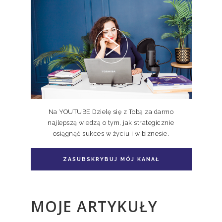
Pakiet 2 książek Doskonale
Niedoskonali TOM I, II
Na YOUTUBE Dzielę się z Tobą za darmo
najlepszą wiedzą o tym, jak strategicznie
osiągnąć sukces w życiu i w biznesie.
Pakiet książka + e-book Doskonale
Niedoskonali TOM II
ZASUBSKRYBUJ MÓJ KANAŁ
MOJE ARTYKUŁY