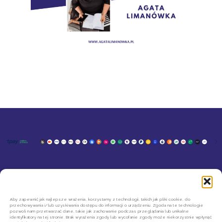
KONTAKT
MOJE KONTO
SZYBKIE ZWROTY INPOST
REGULAMIN SKLEPU
Aby zapewnić jak najlepsze wrażenia, korzystamy z technologii, takich jak pliki cookie, do
przechowywania i/lub uzyskiwania dostępu do informacji o urządzeniu. Zgoda na te technologie
POLITYKA PRYWATNOŚCI
pozwoli nam przetwarzać dane, takie jak zachowanie podczas przeglądania lub unikalne
REGULAMIN NEWSLETTERA
identyfikatory na tej stronie. Brak wyrażenia zgody lub wycofanie zgody może niekorzystnie wpłynąć