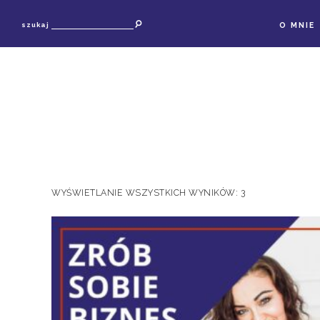
O MNIE
szukaj
WYŚWIETLANIE WSZYSTKICH WYNIKÓW: 3