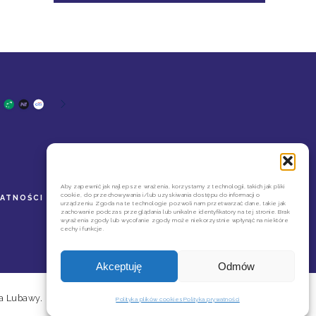
Aby zapewnić jak najlepsze wrażenia, korzystamy z technologii, takich jak pliki
cookie, do przechowywania i/lub uzyskiwania dostępu do informacji o
WATNOŚCI
REGULAMIN NEWSLETTERA
urządzeniu. Zgoda na te technologie pozwoli nam przetwarzać dane, takie jak
zachowanie podczas przeglądania lub unikalne identyfikatory na tej stronie. Brak
wyrażenia zgody lub wycofanie zgody może niekorzystnie wpłynąć na niektóre
cechy i funkcje.
Akceptuję
Odmów
a Lubawy.
Polityka plików cookies
Polityka prywatności