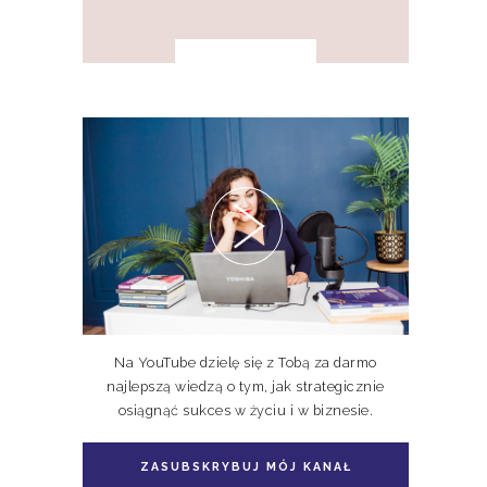
PAKIET KSIĄŻEK DOSKONALE
NIEDOSKONALI TOM I, II, III
Na YouTube dzielę się z Tobą za darmo
najlepszą wiedzą o tym, jak strategicznie
osiągnąć sukces w życiu i w biznesie.
ZASUBSKRYBUJ MÓJ KANAŁ