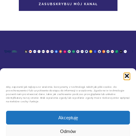
ZASUBSKRYBUJ MÓJ KANAŁ
KONTAKT
MOJE KONTO
SZYBKIE ZWROTY INPOST
REGULAMIN SKLEPU
Aby zapewnić jak najlepsze wrażenia, korzystamy z technologii, takich jak pliki cookie, do
przechowywania i/lub uzyskiwania dostępu do informacji o urządzeniu. Zgoda na te technologie
POLITYKA PRYWATNOŚCI
pozwoli nam przetwarzać dane, takie jak zachowanie podczas przeglądania lub unikalne
REGULAMIN NEWSLETTERA
identyfikatory na tej stronie. Brak wyrażenia zgody lub wycofanie zgody może niekorzystnie wpłynąć
na niektóre cechy i funkcje.
Akceptuję
Odmów
Copyright © 2026 Agata Limanówka. All Rights Reserved.