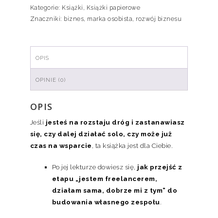
Kategorie:
Książki
,
Książki papierowe
Znaczniki:
biznes
,
marka osobista
,
rozwój biznesu
OPIS
OPINIE (0)
OPIS
Jeśli
jesteś na rozstaju dróg i zastanawiasz
się, czy dalej działać solo, czy może już
czas na wsparcie
, ta książka jest dla Ciebie.
Po jej lekturze dowiesz się,
j
ak przejść z
etapu „jestem freelancerem,
działam sama, dobrze mi z tym” do
budowania własnego zespołu
.