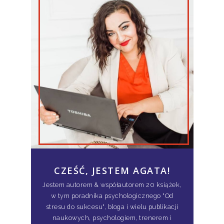
CZEŚĆ, JESTEM AGATA!
Jestem autorem & współautorem 20 książek,
w tym poradnika psychologicznego "Od
stresu do sukcesu", bloga i wielu publikacji
naukowych, psychologiem, trenerem i