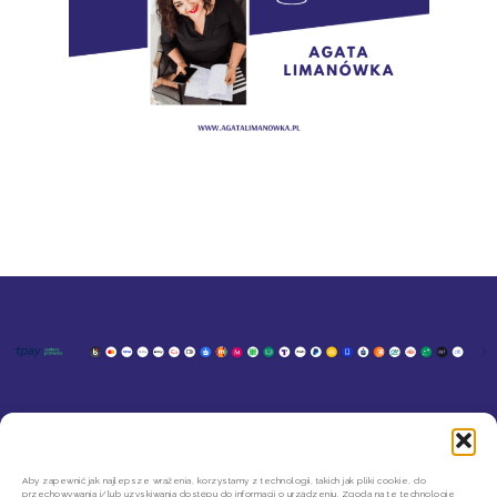
KONTAKT
MOJE KONTO
SZYBKIE ZWROTY INPOST
REGULAMIN SKLEPU
Aby zapewnić jak najlepsze wrażenia, korzystamy z technologii, takich jak pliki cookie, do
przechowywania i/lub uzyskiwania dostępu do informacji o urządzeniu. Zgoda na te technologie
POLITYKA PRYWATNOŚCI