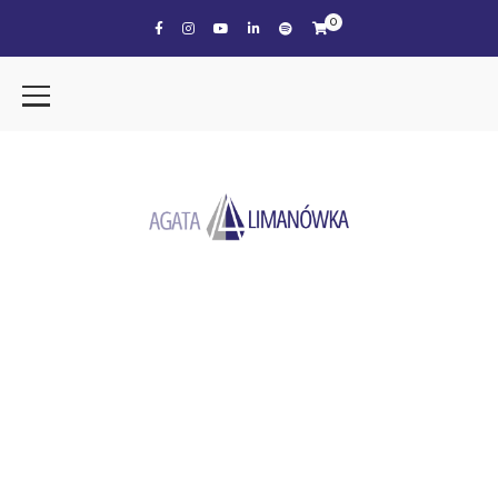
0
the tag
ORGANIZACJA CZASU