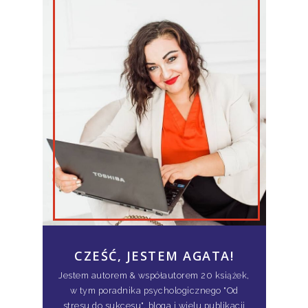
CZEŚĆ, JESTEM AGATA!
Jestem autorem & współautorem 20 książek,
w tym poradnika psychologicznego "Od
stresu do sukcesu", bloga i wielu publikacji