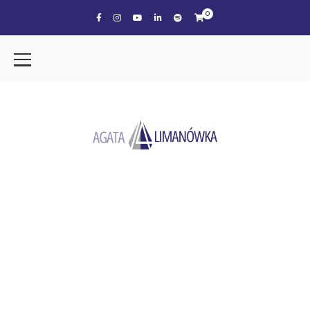
0
the tag
BIZNESPLAN