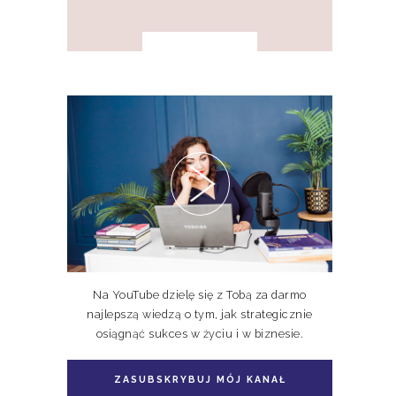
PAKIET KSIĄŻEK DOSKONALE
NIEDOSKONALI TOM I, II, III
Na YouTube dzielę się z Tobą za darmo
najlepszą wiedzą o tym, jak strategicznie
osiągnąć sukces w życiu i w biznesie.
ZASUBSKRYBUJ MÓJ KANAŁ