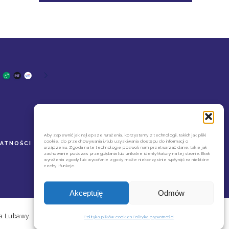
Aby zapewnić jak najlepsze wrażenia, korzystamy z technologii, takich jak pliki
cookie, do przechowywania i/lub uzyskiwania dostępu do informacji o
WATNOŚCI
REGULAMIN NEWSLETTERA
urządzeniu. Zgoda na te technologie pozwoli nam przetwarzać dane, takie jak
zachowanie podczas przeglądania lub unikalne identyfikatory na tej stronie. Brak
wyrażenia zgody lub wycofanie zgody może niekorzystnie wpłynąć na niektóre
cechy i funkcje.
Akceptuję
Odmów
a Lubawy.
Polityka plików cookies
Polityka prywatności