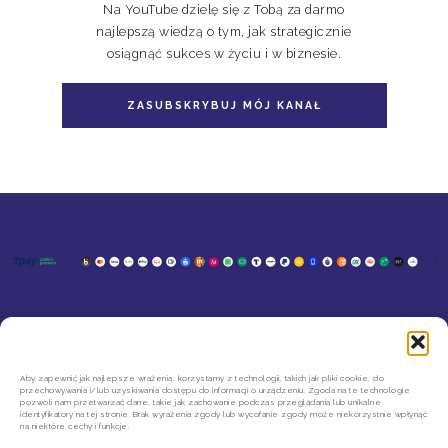
Na YouTube dzielę się z Tobą za darmo
najlepszą wiedzą o tym, jak strategicznie
osiągnąć sukces w życiu i w biznesie.
ZASUBSKRYBUJ MÓJ KANAŁ
KONTAKT
MOJE KONTO
SZYBKIE ZWROTY INPOST
REGULAMIN SKLEPU
Aby zapewnić jak najlepsze wrażenia, korzystamy z technologii, takich jak pliki cookie, do
przechowywania i/lub uzyskiwania dostępu do informacji o urządzeniu. Zgoda na te technologie
POLITYKA PRYWATNOŚCI
pozwoli nam przetwarzać dane, takie jak zachowanie podczas przeglądania lub unikalne
REGULAMIN NEWSLETTERA
identyfikatory na tej stronie. Brak wyrażenia zgody lub wycofanie zgody może niekorzystnie wpłynąć
na niektóre cechy i funkcje.