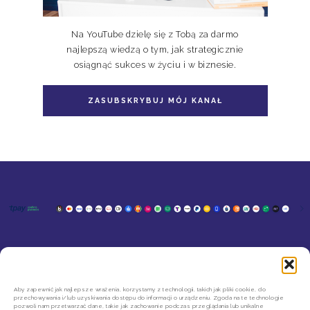
Na YouTube dzielę się z Tobą za darmo
najlepszą wiedzą o tym, jak strategicznie
osiągnąć sukces w życiu i w biznesie.
ZASUBSKRYBUJ MÓJ KANAŁ
KONTAKT
MOJE KONTO
SZYBKIE ZWROTY INPOST
REGULAMIN SKLEPU
Aby zapewnić jak najlepsze wrażenia, korzystamy z technologii, takich jak pliki cookie, do
przechowywania i/lub uzyskiwania dostępu do informacji o urządzeniu. Zgoda na te technologie
POLITYKA PRYWATNOŚCI
pozwoli nam przetwarzać dane, takie jak zachowanie podczas przeglądania lub unikalne
REGULAMIN NEWSLETTERA