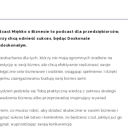
cast Miękko o Biznesie to podcast dla przedsiębiorców,
rzy chcą odnieść sukces, będąc Doskonale
edoskonałym.
posłuchania dla tych, którzy nie mają ogromnych środków na
estycję w swój biznes, ale chcą efektywnie realizować swoje
ategiczne cele biznesowe i osobiste, osiągając spełnienie. I dzięki
jemu zaangażowaniu budują swój biznes sami.
tydzień podzielę się Tobą praktyczną wiedzą z zakresu strategii
wadzenia biznesu albo przeprowadzę inspirujący wywiad.
iem, co musisz robić, aby działać skutecznie w swoim biznesie i
ągnąć sukces tak łatwo i konkretnie, że będziesz czuł, jakbyś już go
ągnął, wyprzedzając swoją konkurencję.