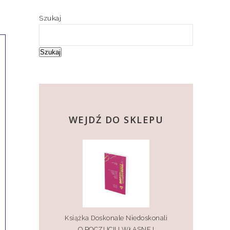
Szukaj
Szukaj
kup teraz
WEJDŹ DO SKLEPU
Książka Doskonale Niedoskonali
O POCZUCIU WŁASNEJ