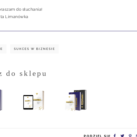
raszam do słuchania!
ta Limanówka
IE
SUKCES W BIZNESIE
z do sklepu
PODZIEL SIĘ