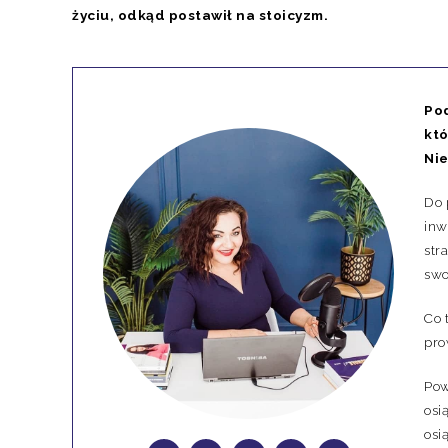
życiu, odkąd postawił na stoicyzm.
Pod
któ
Ni
Do 
inw
str
swo
Co 
pro
Pow
osi
osi