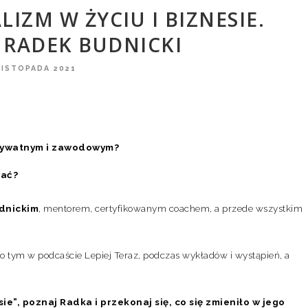
IZM W ŻYCIU I BIZNESIE.
 RADEK BUDNICKI
LISTOPADA 2021
prywatnym i zawodowym?
wać?
dnickim
, mentorem, certyfikowanym coachem, a przede wszystkim
o tym w podcaście Lepiej Teraz, podczas wykładów i wystąpień, a
e”, poznaj Radka i przekonaj się, co się zmieniło w jego