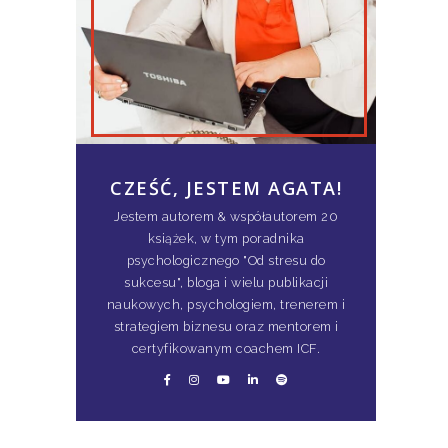
CZEŚĆ, JESTEM AGATA!
Jestem autorem & współautorem 20
książek, w tym poradnika
psychologicznego "Od stresu do
sukcesu", bloga i wielu publikacji
naukowych, psychologiem, trenerem i
strategiem biznesu oraz mentorem i
certyfikowanym coachem ICF.