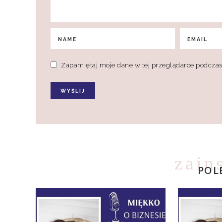
Zapamiętaj moje dane w tej przeglądarce podczas
zain
POL