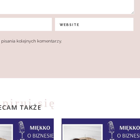
 pisania kolejnych komentarzy.
spiruj się
ECAM TAKŻE