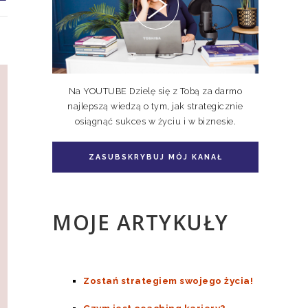
Niedoskonali TOM I, II
Na YOUTUBE Dzielę się z Tobą za darmo
najlepszą wiedzą o tym, jak strategicznie
osiągnąć sukces w życiu i w biznesie.
Pakiet książka + e-book
Doskonale Niedoskonali TOM II
ZASUBSKRYBUJ MÓJ KANAŁ
MOJE ARTYKUŁY
Zostań strategiem swojego życia!
Czym jest coaching kariery?