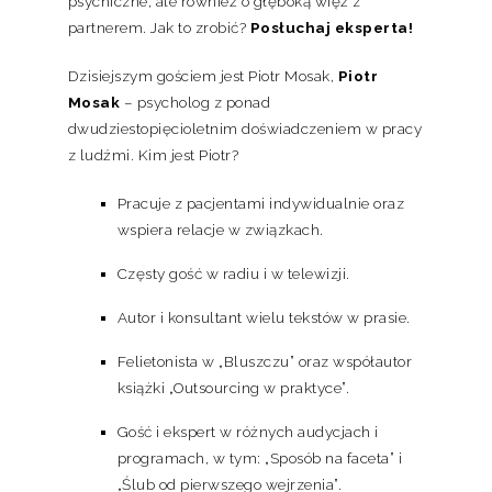
psychiczne, ale również o głęboką więź z
partnerem. Jak to zrobić?
Posłuchaj eksperta!
Dzisiejszym gościem jest Piotr Mosak,
Piotr
Mosak
– psycholog z ponad
dwudziestopięcioletnim doświadczeniem w pracy
z ludźmi. Kim jest Piotr?
Pracuje z pacjentami indywidualnie oraz
wspiera relacje w związkach.
Częsty gość w radiu i w telewizji.
Autor i konsultant wielu tekstów w prasie.
Felietonista w „Bluszczu” oraz współautor
książki „Outsourcing w praktyce”.
Gość i ekspert w różnych audycjach i
programach, w tym: „Sposób na faceta” i
„Ślub od pierwszego wejrzenia”.