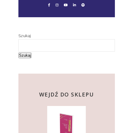
Szukaj
Szukaj
kup teraz
WEJDŹ DO SKLEPU