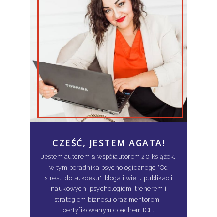
CZEŚĆ, JESTEM AGATA!
Jestem autorem & współautorem 20 książek,
w tym poradnika psychologicznego "Od
stresu do sukcesu", bloga i wielu publikacji
naukowych, psychologiem, trenerem i
strategiem biznesu oraz mentorem i
certyfikowanym coachem ICF.