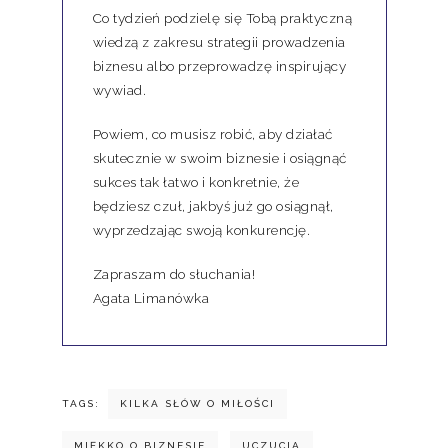
Co tydzień podzielę się Tobą praktyczną
wiedzą z zakresu strategii prowadzenia
biznesu albo przeprowadzę inspirujący
wywiad.
Powiem, co musisz robić, aby działać
skutecznie w swoim biznesie i osiągnąć
sukces tak łatwo i konkretnie, że
będziesz czuł, jakbyś już go osiągnął,
wyprzedzając swoją konkurencję.
Zapraszam do słuchania!
Agata Limanówka
TAGS:
KILKA SŁÓW O MIŁOŚCI
MIĘKKO O BIZNESIE
UCZUCIA