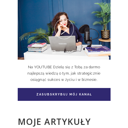
Pakiet 2 książek Doskonale
Niedoskonali TOM I, II
Na YOUTUBE Dzielę się z Tobą za darmo
najlepszą wiedzą o tym, jak strategicznie
osiągnąć sukces w życiu i w biznesie.
Pakiet książka + e-book Doskonale
Niedoskonali TOM II
ZASUBSKRYBUJ MÓJ KANAŁ
MOJE ARTYKUŁY