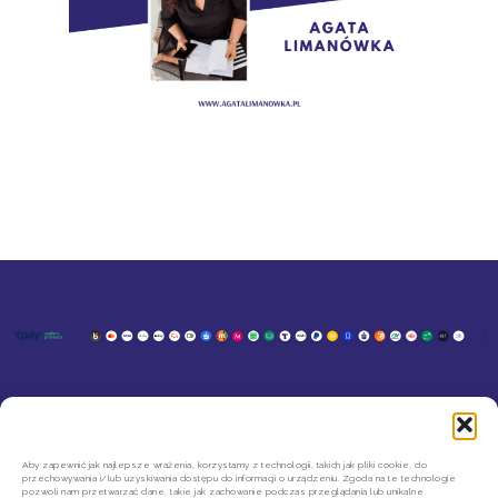
KONTAKT
MOJE KONTO
SZYBKIE ZWROTY INPOST
REGULAMIN SKLEPU
Aby zapewnić jak najlepsze wrażenia, korzystamy z technologii, takich jak pliki cookie, do
przechowywania i/lub uzyskiwania dostępu do informacji o urządzeniu. Zgoda na te technologie
POLITYKA PRYWATNOŚCI
pozwoli nam przetwarzać dane, takie jak zachowanie podczas przeglądania lub unikalne
REGULAMIN NEWSLETTERA