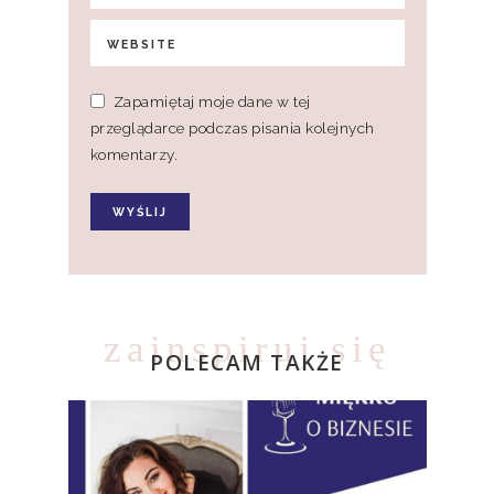
Zapamiętaj moje dane w tej
przeglądarce podczas pisania kolejnych
komentarzy.
zainspiruj się
POLECAM TAKŻE