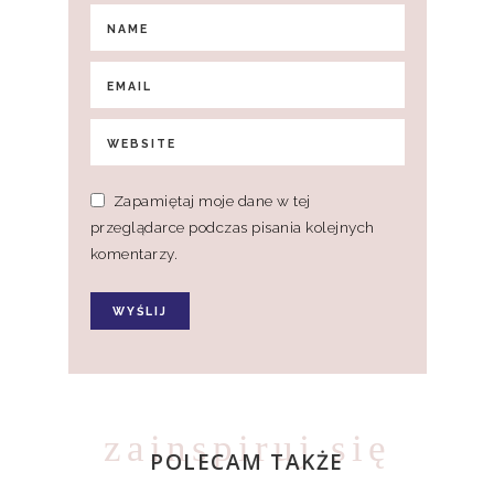
Zapamiętaj moje dane w tej
przeglądarce podczas pisania kolejnych
komentarzy.
zainspiruj się
POLECAM TAKŻE