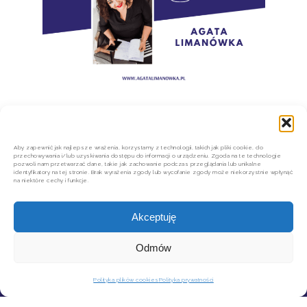
Aby zapewnić jak najlepsze wrażenia, korzystamy z technologii, takich jak pliki cookie, do
przechowywania i/lub uzyskiwania dostępu do informacji o urządzeniu. Zgoda na te technologie
pozwoli nam przetwarzać dane, takie jak zachowanie podczas przeglądania lub unikalne
identyfikatory na tej stronie. Brak wyrażenia zgody lub wycofanie zgody może niekorzystnie wpłynąć
na niektóre cechy i funkcje.
Akceptuję
Odmów
KONTAKT
MOJE KONTO
Polityka plików cookies
Polityka prywatności
SZYBKIE ZWROTY INPOST
REGULAMIN SKLEPU
POLITYKA PRYWATNOŚCI