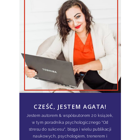
CZEŚĆ, JESTEM AGATA!
Jestem autorem & współautorem 20 książek,
w tym poradnika psychologicznego "Od
stresu do sukcesu", bloga i wielu publikacji
naukowych, psychologiem, trenerem i