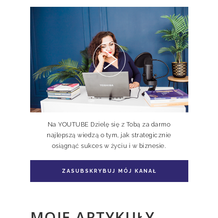
Pakiet 2 książek Doskonale
Niedoskonali TOM I, II
Na YOUTUBE Dzielę się z Tobą za darmo
najlepszą wiedzą o tym, jak strategicznie
osiągnąć sukces w życiu i w biznesie.
Pakiet książka + e-book Doskonale
Niedoskonali TOM II
ZASUBSKRYBUJ MÓJ KANAŁ
MOJE ARTYKUŁY