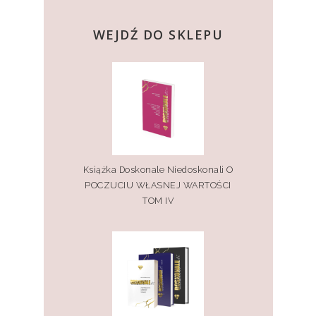
kup teraz
WEJDŹ DO SKLEPU
Książka Doskonale Niedoskonali O
POCZUCIU WŁASNEJ WARTOŚCI
TOM IV