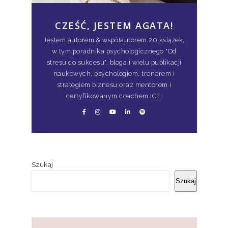
CZEŚĆ, JESTEM AGATA!
Jestem autorem & współautorem 20 książek,
w tym poradnika psychologicznego "Od
stresu do sukcesu", bloga i wielu publikacji
naukowych, psychologiem, trenerem i
strategiem biznesu oraz mentorem i
certyfikowanym coachem ICF.
Szukaj
Szukaj