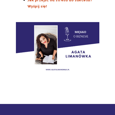
Wyśpij się!