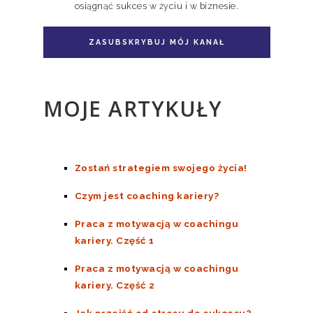
osiągnąć sukces w życiu i w biznesie.
Pakiet książka + e-book Doskonale
Niedoskonali TOM II
ZASUBSKRYBUJ MÓJ KANAŁ
MOJE ARTYKUŁY
Zostań strategiem swojego życia!
Czym jest coaching kariery?
Praca z motywacją w coachingu
kariery. Część 1
Praca z motywacją w coachingu
kariery. Część 2
Jak przejść od stresu do sukcesu?