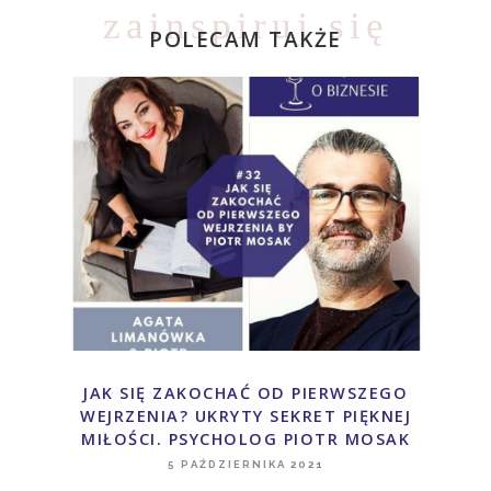
zainspiruj się
POLECAM TAKŻE
JAK SIĘ ZAKOCHAĆ OD PIERWSZEGO
WEJRZENIA? UKRYTY SEKRET PIĘKNEJ
MIŁOŚCI. PSYCHOLOG PIOTR MOSAK
5 PAŹDZIERNIKA 2021