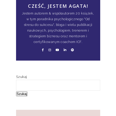
CZEŚĆ, JESTEM AGATA!
Jestem autorem & współautorem 20 książek,
w tym poradnika psychologicznego "Od
stresu do sukcesu", bloga i wielu publikacji
naukowych, psychologiem, trenerem i
strategiem biznesu oraz mentorem i
certyfikowanym coachem ICF.
Szukaj
Szukaj