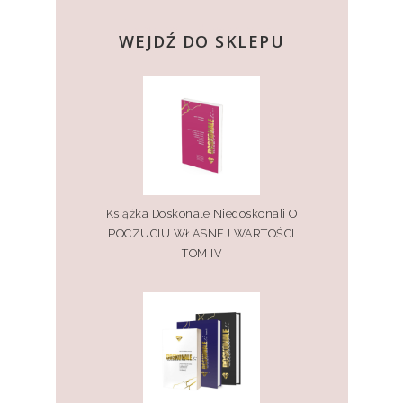
kup teraz
WEJDŹ DO SKLEPU
Książka Doskonale Niedoskonali O
POCZUCIU WŁASNEJ WARTOŚCI
TOM IV