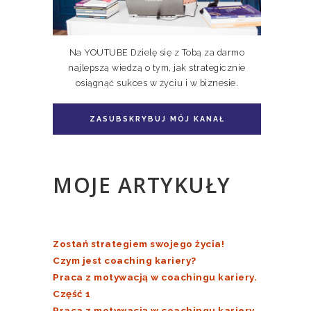
Na YOUTUBE Dzielę się z Tobą za darmo
najlepszą wiedzą o tym, jak strategicznie
osiągnąć sukces w życiu i w biznesie.
Pakiet książka + e-book
Doskonale Niedoskonali TOM II
ZASUBSKRYBUJ MÓJ KANAŁ
MOJE ARTYKUŁY
Zostań strategiem swojego życia!
Czym jest coaching kariery?
Praca z motywacją w coachingu kariery.
Część 1
Praca z motywacją w coachingu kariery.