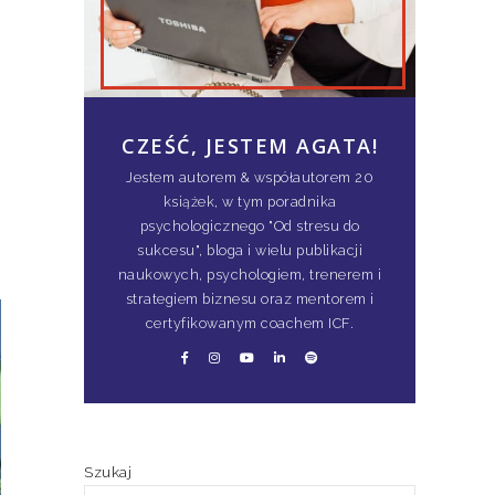
CZEŚĆ, JESTEM AGATA!
Jestem autorem & współautorem 20
książek, w tym poradnika
psychologicznego "Od stresu do
sukcesu", bloga i wielu publikacji
naukowych, psychologiem, trenerem i
strategiem biznesu oraz mentorem i
certyfikowanym coachem ICF.
Szukaj