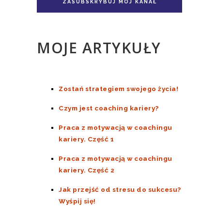
Doskonale Niedoskonali TOM II
ZASUBSKRYBUJ MÓJ KANAŁ
MOJE ARTYKUŁY
Zostań strategiem swojego życia!
Czym jest coaching kariery?
Praca z motywacją w coachingu
kariery. Część 1
Praca z motywacją w coachingu
kariery. Część 2
Jak przejść od stresu do sukcesu?
Wyśpij się!