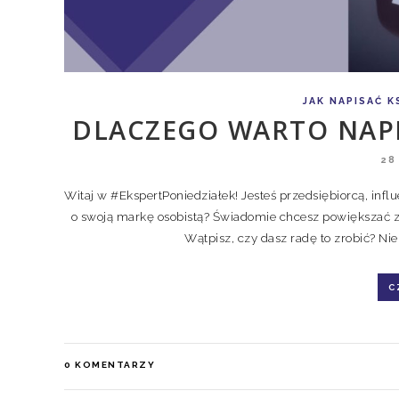
JAK NAPISAĆ K
DLACZEGO WARTO NAPI
28
Witaj w #EkspertPoniedziałek! Jesteś przedsiębiorcą, in
o swoją markę osobistą? Świadomie chcesz powiększać za
Wątpisz, czy dasz radę to zrobić? Nie 
C
0
KOMENTARZY