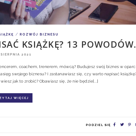
/
SIĄŻKĘ
ROZWÓJ BIZNESU
SAĆ KSIĄŻKĘ? 13 POWODÓW
 SIERPNIA 2021
fluencerem, coachem, trenerem, mówcą? Budujesz swój biznes w oparc
sięg swojego biznesu? I zastanawiasz się, czy warto napisać książkę
wiesz jak to zrobić? Obawiasz się, że nie będzie[...]
ZYTAJ WIĘCEJ
PODZIEL SIĘ