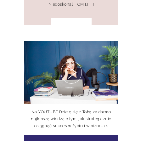
Niedoskonali TOM I,II,III
Pakiet 2 książek Doskonale
Niedoskonali TOM I, II
Na YOUTUBE Dzielę się z Tobą za darmo
najlepszą wiedzą o tym, jak strategicznie
osiągnąć sukces w życiu i w biznesie.
Pakiet książka + e-book