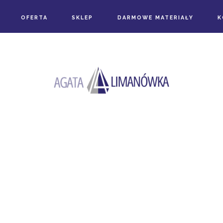
OFERTA
SKLEP
DARMOWE MATERIAŁY
K
the tag
WŁASNA KSIĄŻKA