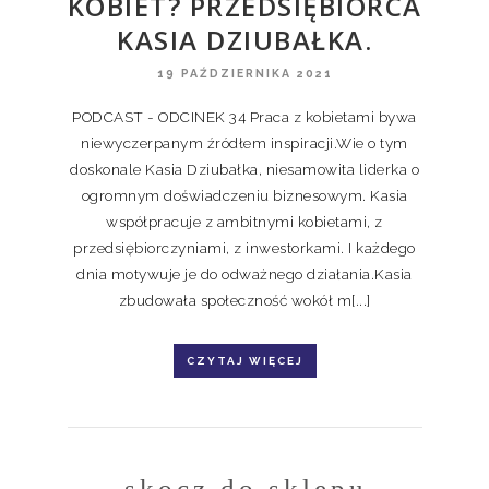
KOBIET? PRZEDSIĘBIORCA
KASIA DZIUBAŁKA.
19 PAŹDZIERNIKA 2021
PODCAST - ODCINEK 34 Praca z kobietami bywa
niewyczerpanym źródłem inspiracji.Wie o tym
doskonale Kasia Dziubałka, niesamowita liderka o
ogromnym doświadczeniu biznesowym. Kasia
współpracuje z ambitnymi kobietami, z
przedsiębiorczyniami, z inwestorkami. I każdego
dnia motywuje je do odważnego działania.Kasia
zbudowała społeczność wokół m[...]
CZYTAJ WIĘCEJ
skocz do sklepu