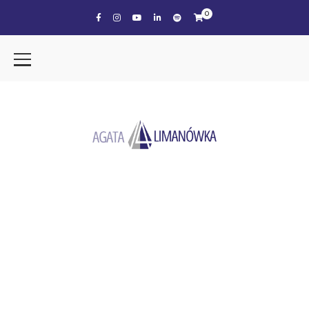
0
the tag
PRZEDSIĘBIORCZA
KOBIETA