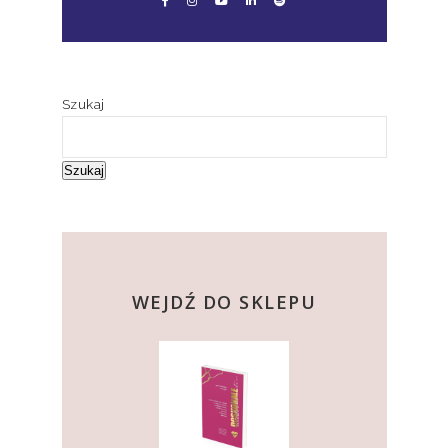
Szukaj
Szukaj
kup teraz
WEJDŹ DO SKLEPU