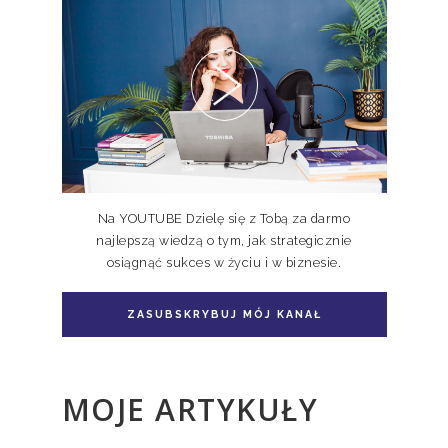
Pakiet 2 książek Doskonale
Niedoskonali TOM I, II
Na YOUTUBE Dzielę się z Tobą za darmo
najlepszą wiedzą o tym, jak strategicznie
osiągnąć sukces w życiu i w biznesie.
Pakiet książka + e-book Doskonale
Niedoskonali TOM II
ZASUBSKRYBUJ MÓJ KANAŁ
MOJE ARTYKUŁY