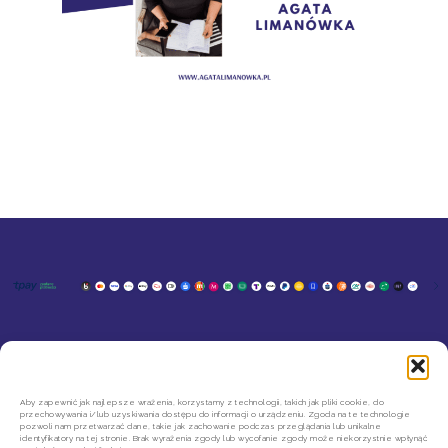
KONTAKT
MOJE KONTO
SZYBKIE ZWROTY INPOST
REGULAMIN SKLEPU
Aby zapewnić jak najlepsze wrażenia, korzystamy z technologii, takich jak pliki cookie, do
przechowywania i/lub uzyskiwania dostępu do informacji o urządzeniu. Zgoda na te technologie
POLITYKA PRYWATNOŚCI
pozwoli nam przetwarzać dane, takie jak zachowanie podczas przeglądania lub unikalne
REGULAMIN NEWSLETTERA
identyfikatory na tej stronie. Brak wyrażenia zgody lub wycofanie zgody może niekorzystnie wpłynąć