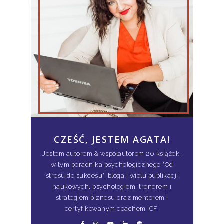
CZEŚĆ, JESTEM AGATA!
Jestem autorem & współautorem 20 książek,
w tym poradnika psychologicznego "Od
stresu do sukcesu", bloga i wielu publikacji
naukowych, psychologiem, trenerem i
strategiem biznesu oraz mentorem i
certyfikowanym coachem ICF.