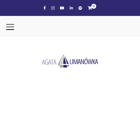
0
the tag
MEDIA
SPOŁECZNOŚCIOWE