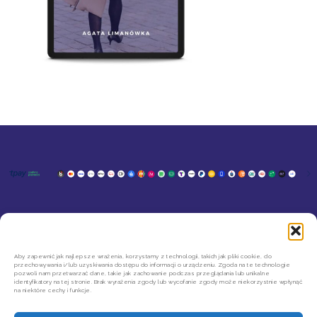
KONTAKT
MOJE KONTO
SZYBKIE ZWROTY INPOST
REGULAMIN SKLEPU
Aby zapewnić jak najlepsze wrażenia, korzystamy z technologii, takich jak pliki cookie, do
przechowywania i/lub uzyskiwania dostępu do informacji o urządzeniu. Zgoda na te technologie
POLITYKA PRYWATNOŚCI
pozwoli nam przetwarzać dane, takie jak zachowanie podczas przeglądania lub unikalne
REGULAMIN NEWSLETTERA
identyfikatory na tej stronie. Brak wyrażenia zgody lub wycofanie zgody może niekorzystnie wpłynąć
na niektóre cechy i funkcje.